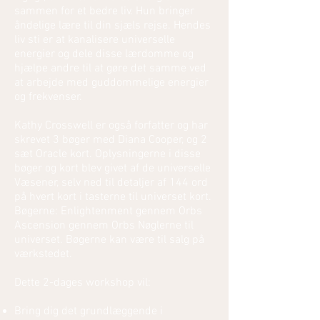
sammen for et bedre liv. Hun bringer
åndelige lære til din sjæls rejse. Hendes
liv sti er at kanalisere universelle
energier og dele disse lærdomme og
hjælpe andre til at gøre det samme ved
at arbejde med guddommelige energier
og frekvenser.
Kathy Crosswell er også forfatter og har
skrevet 3 bøger med Diana Cooper, og 2
sæt Oracle kort. Oplysningerne i disse
bøger og kort blev givet af de universelle
Væsener, selv ned til detaljer af 144 ord
på hvert kort i tasterne til universet kort.
Bøgerne: Enlightenment gennem Orbs
Ascension gennem Orbs Nøglerne til
universet. Bøgerne kan være til salg på
værkstedet.
Dette 2-dages workshop vil:
Bring dig det grundlæggende i