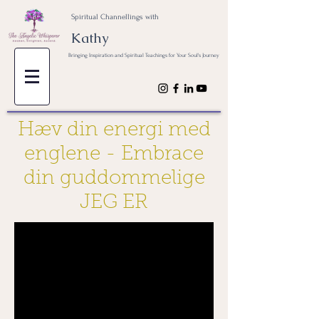
Spiritual Channellings with
Kathy
Bringing Inspiration and Spiritual Teachings for Your Soul's Journey
Hæv din energi med
englene - Embrace
din guddommelige
JEG ER