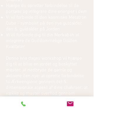
Chakras
Hjælpe du opretter forbindelse til de
portaler og integrere dine energier i dem
Vi vil forbinde til den kosmiske Metatron
Cube - symbolet på den nye guldalder,
den 6. guldalder på Jorden
Vi vil forbinde dig til din Merkabah at
integrere de Guddommelige Golden
Kvaliteter
Denne ene dages workshop vil hjælpe
dig til at blive en jordet og beskyttet
mester; at nedbryde de gamle og
aktivere den nye; at oprette forbindelse
til Ærkeenglene gennem det 5.
dimensionale aspekt af dine chakraer; at
vække og master overflod gennem
kærlighed ved at mestre de højere
dimensioner af hjertet til at hjælpe dig
med at give slip og tillid uden modstand;
at tilslutte og forankre din
guddommelige JEG ER inden det
menneskelige selv; at være den